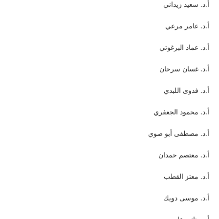
أ.د. سعيد زيداني
أ.د. عامر مرعي
أ.د. عماد البرغوتي
أ.د. غسان سرحان
أ.د. فدوى اللبدي
أ.د. محمود الجعفري
أ.د. مصطفى أبو صوي
أ.د. معتصم حمدان
أ.د. معتز القطب
أ.د. موسى دويك