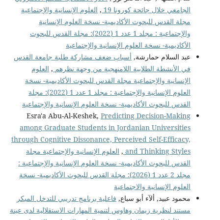
الجامعي خلال جائحة كورونا 19
,
العلوم الإنسانية والإجتماعية
مجلة القدس للبحوث الأكاديمية- نسخة العلوم الإنسانية
والإجتماعية : مجلد 1 عدد 1 (2022): مجلة القدس للبحوث
الأكاديمية- نسخة العلوم الإنسانية والإجتماعية
عبد السلام حمارشة,
أسباب ضعف مشاركة طلبة جامعة القدس
في الأنشطة الطلابية اللامنهجية من وجهة نظرهم
,
العلوم
الإنسانية والإجتماعية مجلة القدس للبحوث الأكاديمية- نسخة
العلوم الإنسانية والإجتماعية : مجلد 1 عدد 1 (2022): مجلة
القدس للبحوث الأكاديمية- نسخة العلوم الإنسانية والإجتماعية
Esra'a Abu-Al-Keshek,
Predicting Decision-Making
among Graduate Students in Jordanian Universities
through Cognitive Dissonance, Perceived Self-Efficacy,
and Thinking Styles
,
العلوم الإنسانية والإجتماعية مجلة
القدس للبحوث الأكاديمية- نسخة العلوم الإنسانية والإجتماعية :
مجلد 2 عدد 1 (2026): مجلة القدس للبحوث الأكاديمية- نسخة
العلوم الإنسانية والاجتماعية
محمود عبيد, ألآء أبو سباع,
فاعلية برنامج تدريبي للتدخل المبكر
مستند لنظرية زيمان وهاوس لتنمية المهارات الاستقلالية لدى عينة