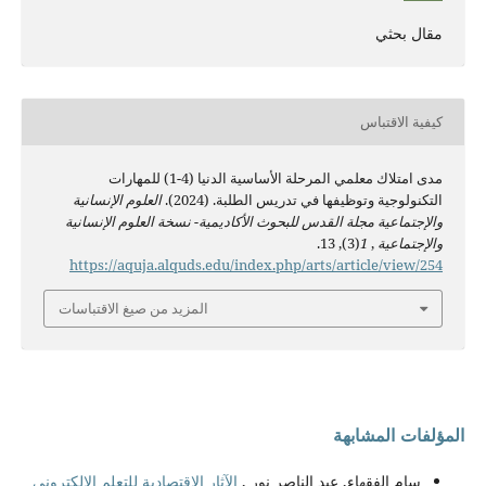
مقال بحثي
كيفية الاقتباس
مدى امتلاك معلمي المرحلة الأساسية الدنيا (4-1) للمهارات
التكنولوجية وتوظيفها في تدريس الطلبة. (2024).
العلوم الإنسانية
والإجتماعية مجلة القدس للبحوث الأكاديمية- نسخة العلوم الإنسانية
والإجتماعية
,
1
(3), 13.
https://aquja.alquds.edu/index.php/arts/article/view/254
المزيد من صيغ الاقتباسات
المؤلفات المشابهة
سام الفقهاء, عبد الناصر نور ,
الآثار الاقتصادية للتعلم الالكتروني